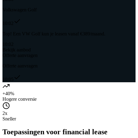
Volkswagen Golf
10:02
Top! Een VW Golf kun je leasen vanaf €389/maand.
10:02
Bekijk aanbod
Offerte aanvragen
Offerte aanvragen
10:05
+40%
Hogere conversie
2x
Sneller
Toepassingen
voor financial lease