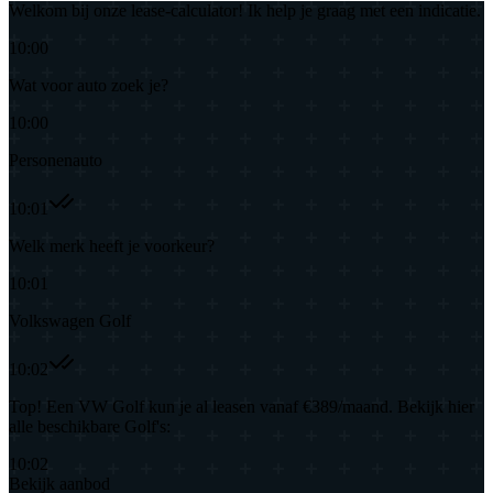
Welkom bij onze lease-calculator! Ik help je graag met een indicatie.
10:00
Wat voor auto zoek je?
10:00
Personenauto
10:01
Welk merk heeft je voorkeur?
10:01
Volkswagen Golf
10:02
Top! Een VW Golf kun je al leasen vanaf €389/maand. Bekijk hier
alle beschikbare Golf's:
10:02
Bekijk aanbod