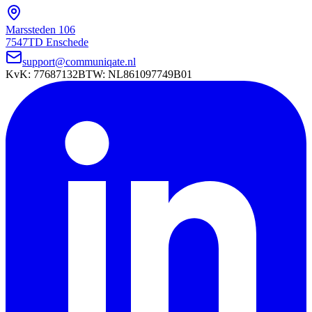
Marssteden 106
7547TD Enschede
support@communiqate.nl
KvK: 77687132
BTW: NL861097749B01