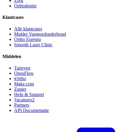
Zorg
Orthodontie
Klantcases
Alle klantcases
Mulder Vastgoedonderhoud
Ortho Euregio
Smooth Laser Clinic
Middelen
Tarieven
OpusFlow
iOrtho
Make.com
Zapier
Help & Support
Vacatures
2
Partners
API Documentatie