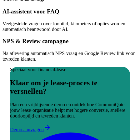
AI-assistent voor FAQ
Veelgestelde vragen over looptijd, kilometers of opties worden
automatisch beantwoord door AI.
NPS & Review campagne
Na aflevering automatisch NPS-vraag en Google Review link voor
tevreden klanten.
Speciaal voor
financial-lease
Klaar om je lease-proces te
versnellen?
Plan een vrijblijvende demo en ontdek hoe CommuniQate
jouw lease-organisatie helpt met hogere conversie, snellere
doorlooptijd en tevreden klanten.
Demo aanvragen