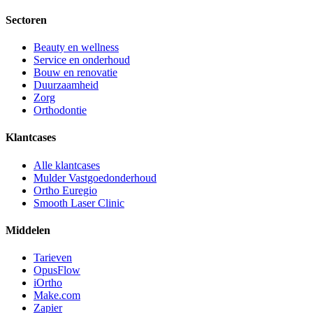
Sectoren
Beauty en wellness
Service en onderhoud
Bouw en renovatie
Duurzaamheid
Zorg
Orthodontie
Klantcases
Alle klantcases
Mulder Vastgoedonderhoud
Ortho Euregio
Smooth Laser Clinic
Middelen
Tarieven
OpusFlow
iOrtho
Make.com
Zapier