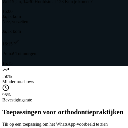
Wo 15 jan, 14:30 Hoofdstraat 123 Kun je komen?
16:00
Ja, ik kom
Nee, verzetten
Ja, ik kom
16:15
Prima! Tot morgen.
16:15
-50%
Minder no-shows
95%
Bevestigingsrate
Toepassingen
voor orthodontiepraktijken
Tik op een toepassing om het WhatsApp-voorbeeld te zien