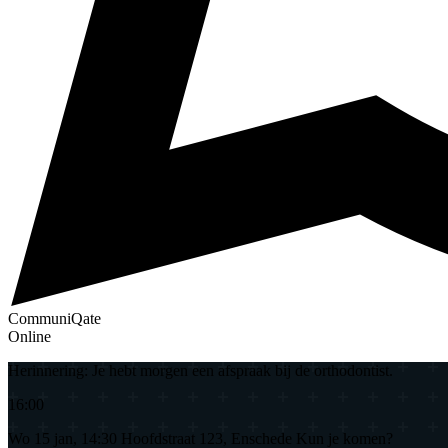
CommuniQate
Online
Herinnering: Je hebt morgen een afspraak bij de orthodontist.
16:00
Wo 15 jan, 14:30 Hoofdstraat 123, Enschede Kun je komen?