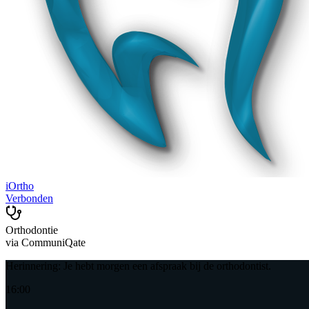
iOrtho
Verbonden
Orthodontie
via CommuniQate
Herinnering: Je hebt morgen een afspraak bij de orthodontist.
16:00